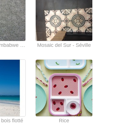
Granit Noir Zimbabwe finition Tranché
Mosaic del Sur - Séville
bois flotté
Rice