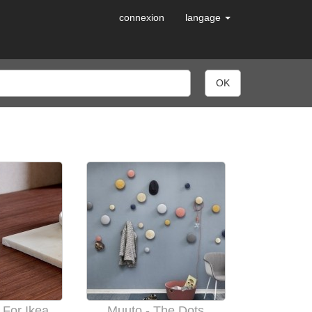
connexion
langage
Stylish Fronts For Ikea Cabinets | Custom Fronts
Muuto - The Dots