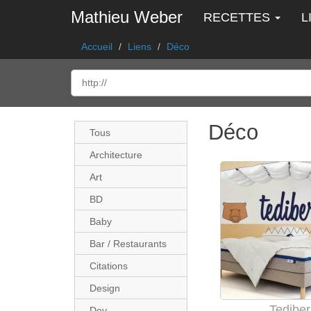
Mathieu Weber
RECETTES
L
Accueil
Liens
Déco
Déco
Tous
Architecture
Art
BD
Baby
Bar / Restaurants
Citations
Design
Tediber
Dev