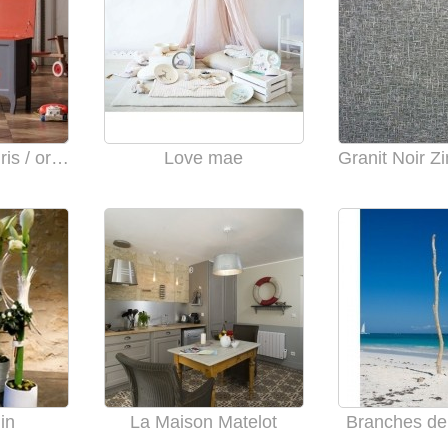
Coffre à jouets gris / orange
Love mae
in
La Maison Matelot
Branches de 