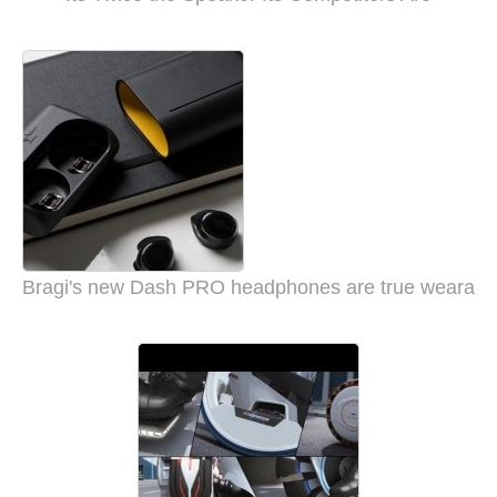
Bragi's new Dash PRO headphones are true wearab