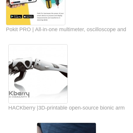
Pokit PRO | All-in-one multimeter, oscilloscope and l
HACKberry |3D-printable open-source bionic arm