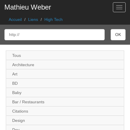
Mathieu Weber
Toggl
Accueil
Liens
High Tech
Tous
Architecture
Art
BD
Baby
Bar / Restaurants
Citations
Design
Dev