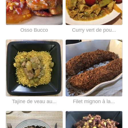
Osso Bucco
Curry vert de pou...
Tajine de veau au...
Filet mignon à la...