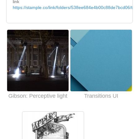
link
https://stample.co/link/folders/538ee684e4b00c88de7bcd06/tran
Gibson: Perceptive light
Transitions UI