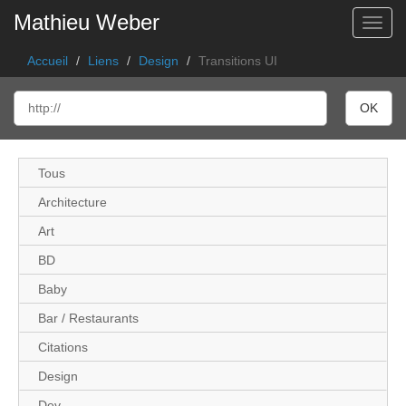
Mathieu Weber
Toggl
Accueil
Liens
Design
Transitions UI
Tous
Architecture
Art
BD
Baby
Bar / Restaurants
Citations
Design
Dev