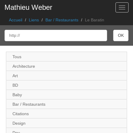
Mathieu Weber
Toggl
Accueil
Liens
Bar / Restaurants
Le Baratin
Tous
Architecture
Art
BD
Baby
Bar / Restaurants
Citations
Design
Dev