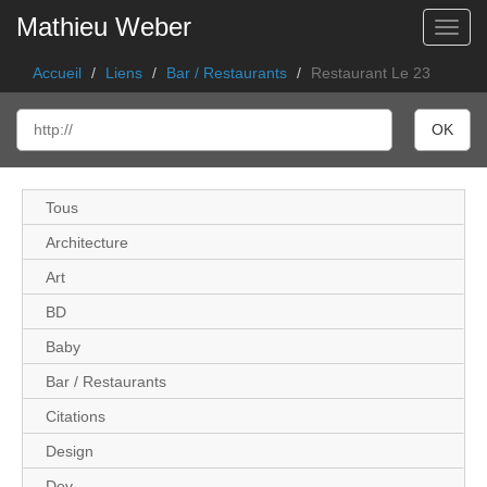
Mathieu Weber
Toggl
Accueil
Liens
Bar / Restaurants
Restaurant Le 23
Tous
Architecture
Art
BD
Baby
Bar / Restaurants
Citations
Design
Dev