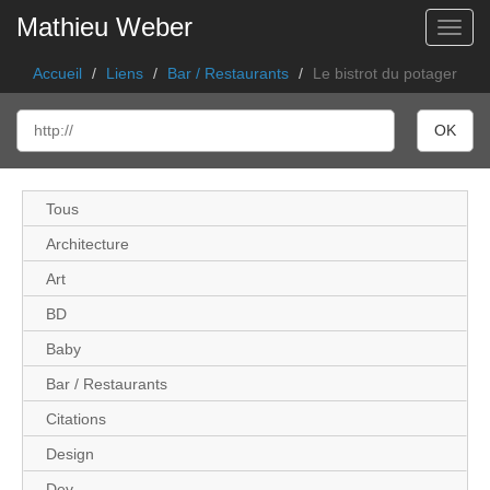
Mathieu Weber
Toggl
Accueil
Liens
Bar / Restaurants
Le bistrot du potager
Tous
Architecture
Art
BD
Baby
Bar / Restaurants
Citations
Design
Dev