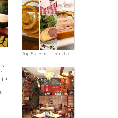
Top 5 des meilleurs bouchons de Lyon en 2021
ts
r
s) à
eu