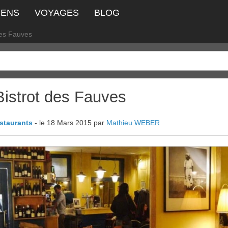
IENS
VOYAGES
BLOG
des Fauves
Bistrot des Fauves
estaurants
- le 18 Mars 2015 par
Mathieu WEBER