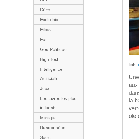
Déco
Ecolo-bio
Films
Fun
Géo-Politique
High Tech
link
h
Intelligence
Une 
Artificielle
aux 
Jeux
dans
Les Livres les plus
la b
influents
verr
olé 
Musique
Randonnées
Sport