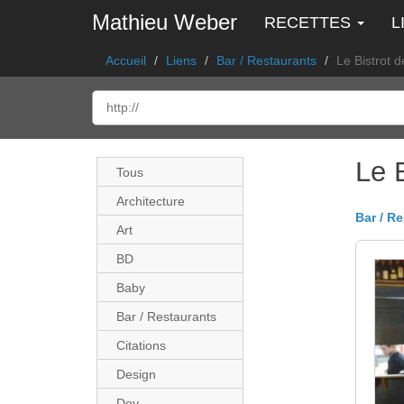
Mathieu Weber
RECETTES
L
Accueil
Liens
Bar / Restaurants
Le Bistrot 
Le 
Tous
Architecture
Bar / R
Art
BD
Baby
Bar / Restaurants
Citations
Design
Dev