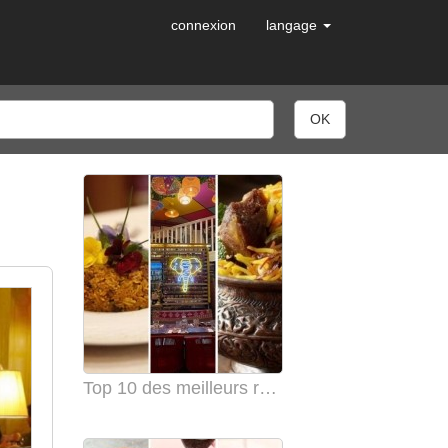
connexion
langage
Top 10 des meilleurs restaurants indiens à Lyon