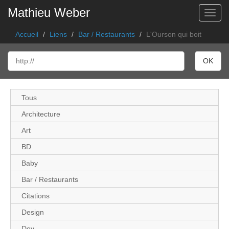
Mathieu Weber
Toggl
Accueil
Liens
Bar / Restaurants
L'Ourson qui boit
Tous
Architecture
Art
BD
Baby
Bar / Restaurants
Citations
Design
Dev